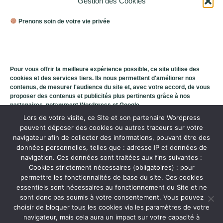
Gestion des Cookies
Prenons soin de votre vie privée
Pour vous offrir la meilleure expérience possible, ce site utilise des
cookies et des services tiers. Ils nous permettent d'améliorer nos
contenus, de mesurer l'audience du site et, avec votre accord, de vous
proposer des contenus et publicités plus pertinents grâce à nos
partenaires, notamment Wordpress et Google.
Lors de votre visite, ce Site et son partenaire Wordpress
peuvent déposer des cookies ou autres traceurs sur votre
rachel@raccord-de-soi.fr
navigateur afin de collecter des informations, pouvant être des
Entreprise Individuelle (EI)
données personnelles, telles que : adresse IP et données de
Vous gardez le contrôle : vous pouvez accepter, refuser ou
06.83.17.82.62
navigation. Ces données sont traitées aux fins suivantes :
personnaliser votre choix à tout moment depuis le lien « Gestion des
Suivez-moi sur Facebook
Cookies strictement nécessaires (obligatoires) : pour
cookies » disponible en bas de page.
permettre les fonctionnalités de base du site. Ces cookies
Suivez-moi sur Instagram
essentiels sont nécessaires au fonctionnement du Site et ne
sont donc pas soumis à votre consentement. Vous pouvez
Mentions légales
choisir de bloquer tous les cookies via les paramètres de votre
Accepter tout
Médiateur de consommation
navigateur, mais cela aura un impact sur votre capacité à