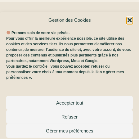
Gestion des Cookies
Prenons soin de votre vie privée.
Pour vous offrir la meilleure expérience possible, ce site utilise des
cookies et des services tiers. Ils nous permettent d'améliorer nos
contenus, de mesurer l'audience du site et, avec votre accord, de vous
rachel@raccord-de-soi.fr
proposer des contenus et publicités plus pertinents grâce à nos
Entreprise Individuelle (EI)
partenaires, notamment Wordpress, Meta et Google.
Vous gardez le contrôle : vous pouvez accepter, refuser ou
06.83.17.82.62
personnaliser votre choix à tout moment depuis le lien « gérer mes
Suivez-moi sur Facebook
préférences ».
Suivez-moi sur Instagram
Mentions légales
Accepter tout
Médiateur de consommation
Conditions générales de service
Refuser
Conditions générales d'utilisation
Charte de gestion des cookies
Gérer mes préférences
Politique de confidentialité