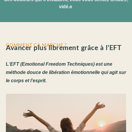
vidé.e
COMMENT ÇA MARCHE ?
Avancer plus librement grâce à l’EFT
L
‘EFT (Emotional Freedom Techniques)
est une
méthode douce de libération émotionnelle qui agit sur
le corps et l’esprit.